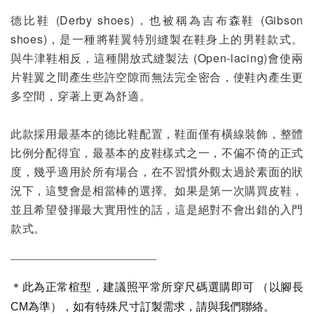
德比鞋 (Derby shoes)，也被稱為吉布森鞋 (Gibson
shoes)，是一種將鞋翼特別縫製在鞋身上的男鞋款式。
與牛津鞋相反，這種開放式縫製法 (Open-lacing)會使兩
片鞋翼之間產生些許空隙而無法完全密合，使鞋內產生更
多空間，穿著上更為舒適。
此款採用最基本的德比鞋配置，鞋面僅有橫線裝飾，整體
比例分配得宜，最基本的皮鞋樣式之一，不偏不倚的正式
度，幾乎適用於所有場合，在不習慣外觀太過於素面的狀
況下，這雙會是相當棒的選擇。如果是第一次購買皮鞋，
並且希望發揮最大實用性的話，這是絕對不會出錯的入門
款式。
—————————————
＊此為正常楦型，建議照平常所穿尺碼選購即可 （以腳長
CM為準），如有特殊尺寸訂製需求，請與我們聯絡
。