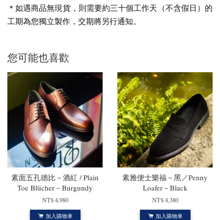
＊如遇商品無現貨，則需要約三十個工作天（不含假日）的
工期為您獨立製作，交期將另行通知
。
您可能也喜歡
素面五孔德比－酒紅 / Plain
素雅便士樂福－黑／Penny
Toe Blücher－Burgundy
Loafer－Black
NT$ 4,980
NT$ 4,380
加入購物車
加入購物車