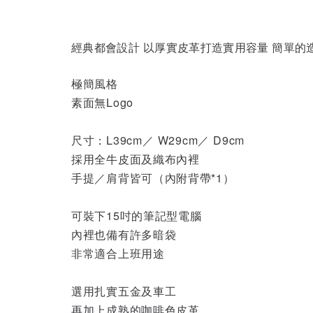
經典都會設計 以厚實皮革打造實用容量 簡單的
極簡風格
素面無Logo
尺寸：L39cm
／
W29cm／
D9cm
採用全牛皮面及織布內裡
手提／肩背皆可（內附背帶*1）
可裝下15吋的筆記型電腦
內裡也備有許多暗袋
非常適合上班用途
選用扎實五金及車工
再加上成熟的咖啡色皮革