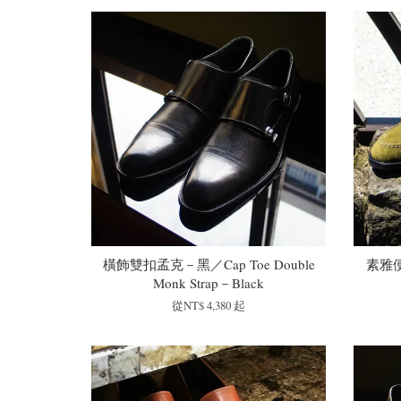
橫飾雙扣孟克－黑／Cap Toe Double
素雅便
Monk Strap－Black
從
NT$ 4,380
起