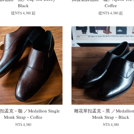
Black
Coffee
從
NT$ 4,380
起
從
NT$ 4,380
起
孟克－咖 ／Medallion Single
雕花單扣孟克－黑 ／Medallion S
Monk Strap－Coffee
Monk Strap－Black
NT$ 4,380
NT$ 4,380