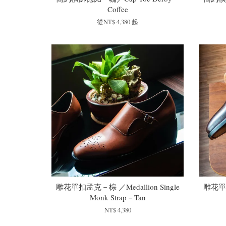
Coffee
從
NT$ 4,380
起
雕花單扣孟克－棕 ／Medallion Single
雕花單扣
Monk Strap－Tan
NT$ 4,380