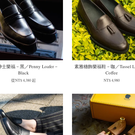
士樂福－黑／Penny Loafer－
素雅穗飾樂福鞋－咖／Tassel Lo
Black
Coffee
從
NT$ 4,380
起
NT$ 4,980