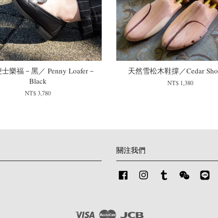
士樂福－黑／ Penny Loafer－
天然雪松木鞋撐／Cedar Shoe
Black
NT$ 1,380
NT$ 3,780
關注我們
Facebook
Instagram
Tumblr
Wechat
Li
Visa
Master
JCB