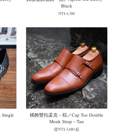
Black
NT$ 4,380
ingle
橫飾雙扣孟克－棕／Cap Toe Double
Monk Strap－Tan
從
NT$ 3,680
起