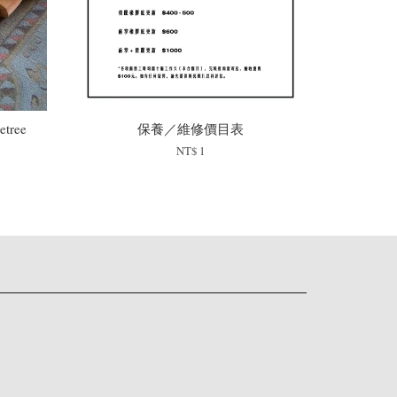
tree
保養／維修價目表
NT$ 1
ne