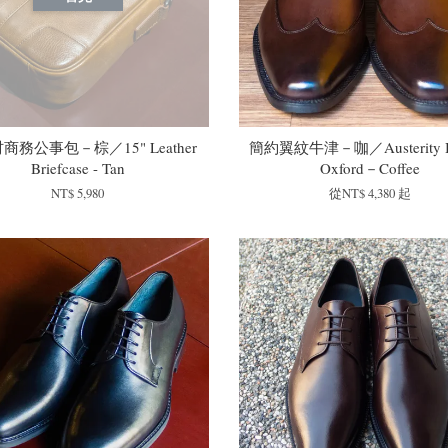
商務公事包－棕／15" Leather
簡約翼紋牛津－咖／Austerity B
Briefcase - Tan
Oxford－Coffee
NT$ 5,980
從
NT$ 4,380
起