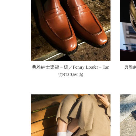
典雅紳士樂福－棕／Penny Loafer－Tan
典雅紳
從
NT$ 3,680
起