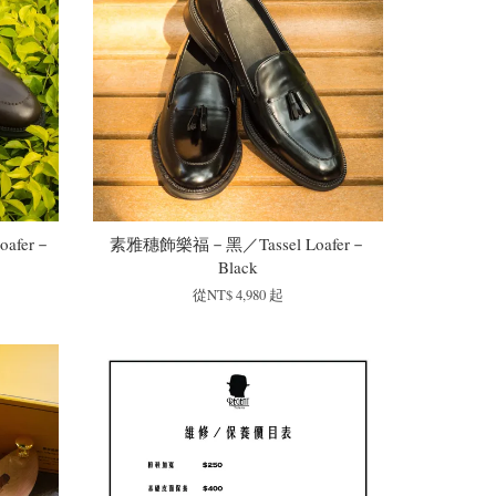
afer－
素雅穗飾樂福－黑／Tassel Loafer－
Black
從
NT$ 4,980
起